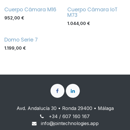
Cuerpo Cámara M16
Cuerpo Cámara IoT
M73
952,00
€
1.044,00
€
Domo Serie 7
1.199,00
€
Avd. Andalucía 30 • Ronda 29400 • Málaga
+34 / 607 160 167
info@jointechnologies.app